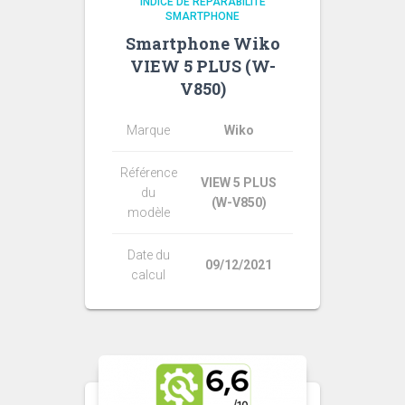
INDICE DE RÉPARABILITÉ
SMARTPHONE
Smartphone Wiko
VIEW 5 PLUS (W-
V850)
Marque
Wiko
Référence
VIEW 5 PLUS
du
(W-V850)
modèle
Date du
09/12/2021
calcul