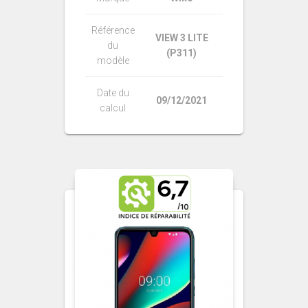
Référence
VIEW 3 LITE
du
(P311)
modèle
Date du
09/12/2021
calcul