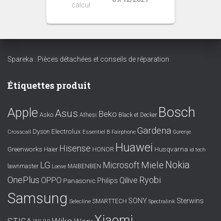
calcul
Spareka : Pièces détachées et conseils de réparation
Étiquettes produit
Bosch
Apple
Asus
Beko
Asko
Athesi
Black et Decker
Gardena
Electrolux
Dyson
Crosscall
Essentiel B
Fairphone
Gorenje
Huawei
Hisense
Greenworks
Husqvarna
Haier
HONOR
id tech
Nokia
LG
Miele
Microsoft
lawnmaster
MAIBENBEN
Loewe
OnePlus
Ryobi
OPPO
Qilive
Philips
Panasonic
Samsung
SONY
Sterwins
SMARTTECH
Selecline
Spectralink
Xiaomi