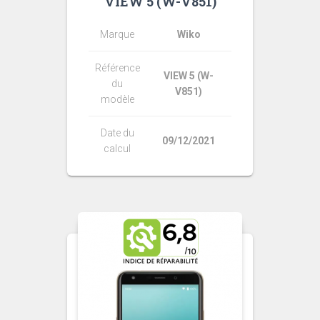
VIEW 5 (W-V851)
Marque
Wiko
Référence
VIEW 5 (W-
du
V851)
modèle
Date du
09/12/2021
calcul