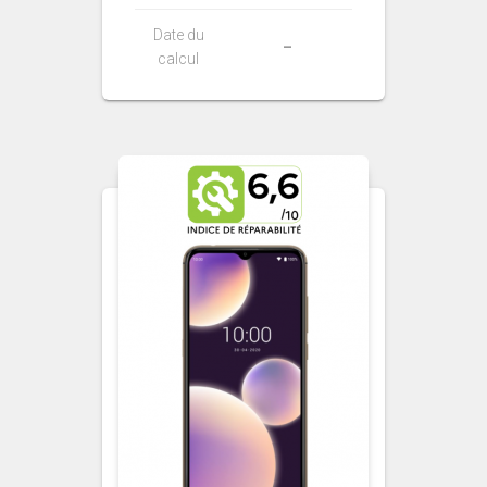
Date du
–
calcul