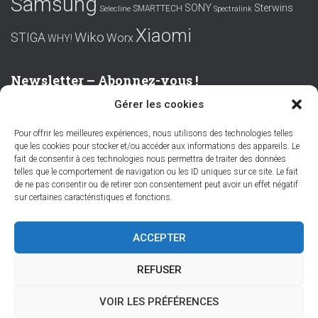
Samsung
SONY
Sterwins
SMARTTECH
Selecline
Spectralink
Xiaomi
Wiko
STIGA
Worx
WHY!
Newsletter – Abonnez-vous !
Gérer les cookies
Prénom ou nom complet
Pour offrir les meilleures expériences, nous utilisons des technologies telles
que les cookies pour stocker et/ou accéder aux informations des appareils. Le
Email
fait de consentir à ces technologies nous permettra de traiter des données
telles que le comportement de navigation ou les ID uniques sur ce site. Le fait
de ne pas consentir ou de retirer son consentement peut avoir un effet négatif
sur certaines caractéristiques et fonctions.
En continuant, vous acceptez la politique de confidentialité
ACCEPTER
REFUSER
VOIR LES PRÉFÉRENCES
Hestia | Développé par
ThemeIsle