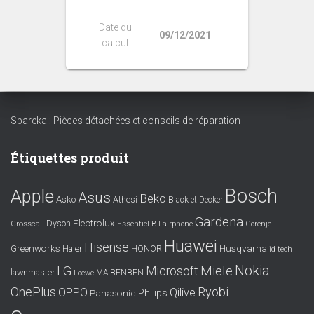
Date du
09/12/2021
calcul
Spareka : Pièces détachées et conseils de réparation
Étiquettes produit
Bosch
Apple
Asus
Beko
Asko
Athesi
Black et Decker
Gardena
Electrolux
Dyson
Crosscall
Essentiel B
Fairphone
Gorenje
Huawei
Hisense
Greenworks
Husqvarna
Haier
HONOR
id tech
Nokia
LG
Miele
Microsoft
lawnmaster
MAIBENBEN
Loewe
OnePlus
Ryobi
OPPO
Qilive
Philips
Panasonic