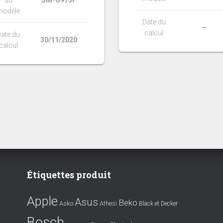
modèle
Date du
–
calcul
ate du
30/11/2020
calcul
Étiquettes produit
Apple
Asus
Beko
Asko
Athesi
Black et Decker
Bosch