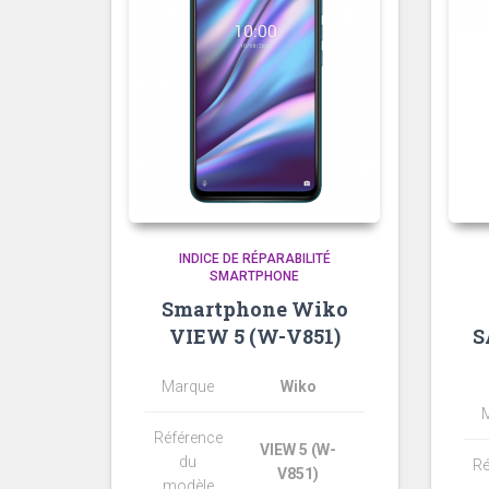
INDICE DE RÉPARABILITÉ
SMARTPHONE
Smartphone Wiko
VIEW 5 (W-V851)
S
Marque
Wiko
Référence
VIEW 5 (W-
du
Ré
V851)
modèle