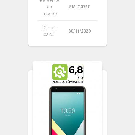
Référence
du
SM-G973F
modèle
Date du
30/11/2020
calcul