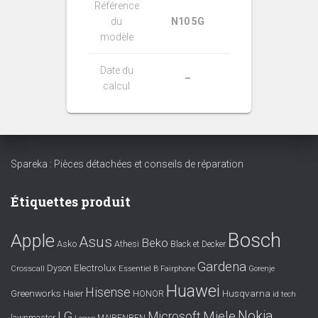
Référence
du
N10 5G
modèle
Date du
–
calcul
Spareka : Pièces détachées et conseils de réparation
Étiquettes produit
Bosch
Apple
Asus
Beko
Asko
Athesi
Black et Decker
Gardena
Electrolux
Dyson
Crosscall
Essentiel B
Fairphone
Gorenje
Huawei
Hisense
Greenworks
Husqvarna
Haier
HONOR
id tech
Nokia
LG
Miele
Microsoft
lawnmaster
MAIBENBEN