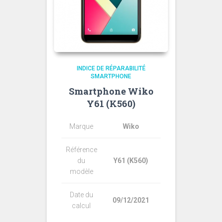
INDICE DE RÉPARABILITÉ
SMARTPHONE
Smartphone Wiko
Y61 (K560)
Marque
Wiko
Référence
du
Y61 (K560)
modèle
Date du
09/12/2021
calcul