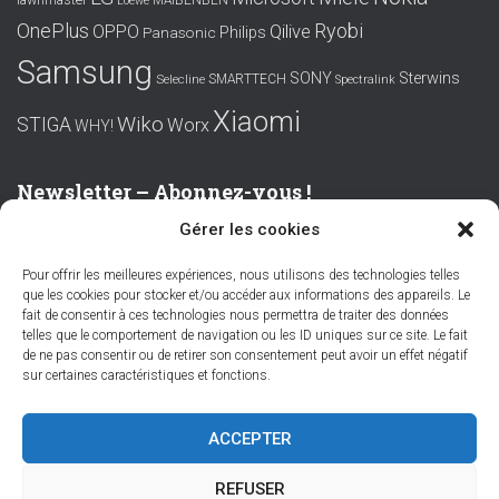
Loewe
OnePlus
Ryobi
OPPO
Qilive
Philips
Panasonic
Samsung
SONY
Sterwins
SMARTTECH
Selecline
Spectralink
Xiaomi
Wiko
STIGA
Worx
WHY!
Newsletter – Abonnez-vous !
Gérer les cookies
Prénom ou nom complet
Pour offrir les meilleures expériences, nous utilisons des technologies telles
que les cookies pour stocker et/ou accéder aux informations des appareils. Le
Email
fait de consentir à ces technologies nous permettra de traiter des données
telles que le comportement de navigation ou les ID uniques sur ce site. Le fait
de ne pas consentir ou de retirer son consentement peut avoir un effet négatif
sur certaines caractéristiques et fonctions.
En continuant, vous acceptez la politique de confidentialité
ACCEPTER
REFUSER