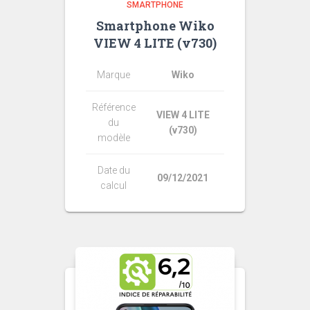
SMARTPHONE
Smartphone Wiko
VIEW 4 LITE (v730)
Marque
Wiko
Référence
VIEW 4 LITE
du
(v730)
modèle
Date du
09/12/2021
calcul