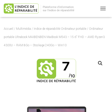
OUVRI
Accueil
/
Multimédia
/
Indice de réparabilité Ordinateur portable
/ Ordinateur
portable Ultrabook MAIBENBEN MaiBook M543 – 15.6″ FHD – AMD Ryzen3
4300U – RAM 8Go – Stockage 240Go – Win10