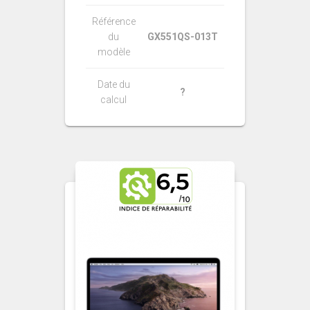
Référence
du
GX551QS-013T
modèle
Date du
?
calcul