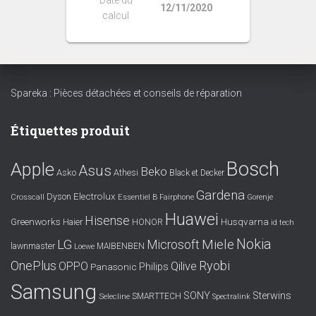
12/11/2020
calcul
Spareka : Pièces détachées et conseils de réparation
Étiquettes produit
Bosch
Apple
Asus
Beko
Asko
Athesi
Black et Decker
Gardena
Electrolux
Dyson
Crosscall
Essentiel B
Fairphone
Gorenje
Huawei
Hisense
Greenworks
Husqvarna
Haier
HONOR
id tech
Nokia
LG
Miele
Microsoft
lawnmaster
MAIBENBEN
Loewe
OnePlus
Ryobi
OPPO
Qilive
Philips
Panasonic
Samsung
SONY
Sterwins
SMARTTECH
Selecline
Spectralink