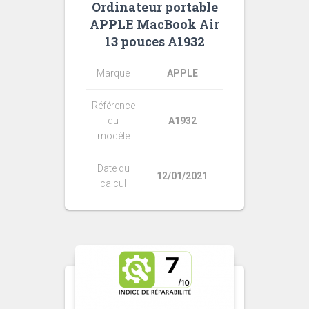
Ordinateur portable
APPLE MacBook Air
13 pouces A1932
Marque
APPLE
Référence
du
A1932
modèle
Date du
12/01/2021
calcul