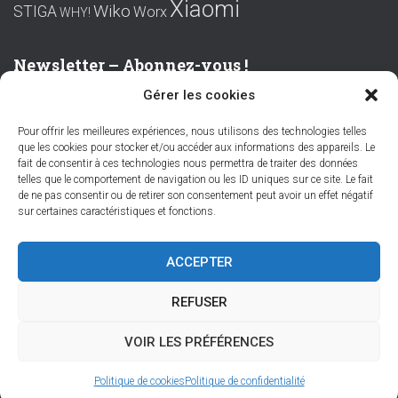
Xiaomi
Wiko
STIGA
Worx
WHY!
Newsletter – Abonnez-vous !
Gérer les cookies
Prénom ou nom complet
Pour offrir les meilleures expériences, nous utilisons des technologies telles
que les cookies pour stocker et/ou accéder aux informations des appareils. Le
Email
fait de consentir à ces technologies nous permettra de traiter des données
telles que le comportement de navigation ou les ID uniques sur ce site. Le fait
de ne pas consentir ou de retirer son consentement peut avoir un effet négatif
sur certaines caractéristiques et fonctions.
En continuant, vous acceptez la politique de confidentialité
ACCEPTER
REFUSER
VOIR LES PRÉFÉRENCES
Hestia | Développé par
ThemeIsle
Politique de cookies
Politique de confidentialité