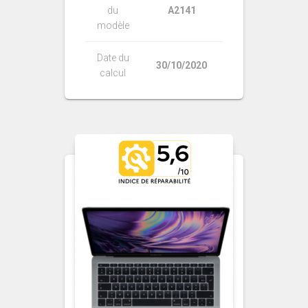
du
A2141
modèle
Date du
30/10/2020
calcul