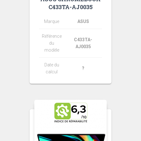
C433TA-AJ0035
Marque
ASUS
Référence
C433TA-
du
AJ0035
modèle
Date du
?
calcul