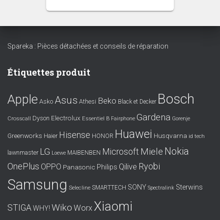
Spareka : Pièces détachées et conseils de réparation
Étiquettes produit
Bosch
Apple
Asus
Beko
Asko
Athesi
Black et Decker
Gardena
Electrolux
Dyson
Crosscall
Essentiel B
Fairphone
Gorenje
Huawei
Hisense
Greenworks
Husqvarna
Haier
HONOR
id tech
Nokia
LG
Miele
Microsoft
lawnmaster
MAIBENBEN
Loewe
OnePlus
Ryobi
OPPO
Qilive
Philips
Panasonic
Samsung
SONY
Sterwins
SMARTTECH
Selecline
Spectralink
Xiaomi
Wiko
STIGA
Worx
WHY!