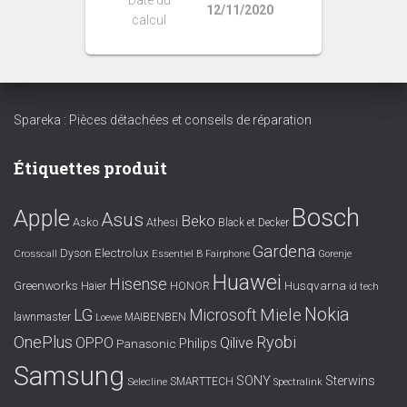
12/11/2020
calcul
Spareka : Pièces détachées et conseils de réparation
Étiquettes produit
Bosch
Apple
Asus
Beko
Asko
Athesi
Black et Decker
Gardena
Electrolux
Dyson
Crosscall
Essentiel B
Fairphone
Gorenje
Huawei
Hisense
Greenworks
Husqvarna
Haier
HONOR
id tech
Nokia
LG
Miele
Microsoft
lawnmaster
MAIBENBEN
Loewe
OnePlus
Ryobi
OPPO
Qilive
Philips
Panasonic
Samsung
SONY
Sterwins
SMARTTECH
Selecline
Spectralink