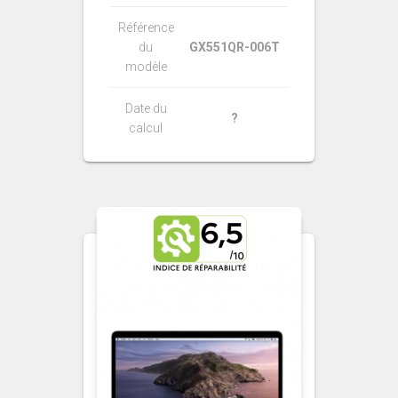
Référence
du
GX551QR-006T
modèle
Date du
?
calcul