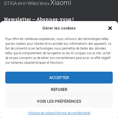
Xiaomi
Wiko
STIGA
Worx
WHY!
Newsletter – Abonnez-vous !
Gérer les cookies
Prénom ou nom complet
Pour offrir les meilleures expériences, nous utilisons des technologies telles
que les cookies pour stocker et/ou accéder aux informations des appareils. Le
Email
fait de consentir à ces technologies nous permettra de traiter des données
telles que le comportement de navigation ou les ID uniques sur ce site. Le fait
de ne pas consentir ou de retirer son consentement peut avoir un effet négatif
sur certaines caractéristiques et fonctions.
En continuant, vous acceptez la politique de confidentialité
ACCEPTER
REFUSER
VOIR LES PRÉFÉRENCES
Hestia | Développé par
ThemeIsle
Politique de cookies
Politique de confidentialité