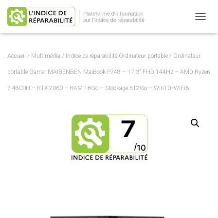
OUVRI
Accueil
/
Multimédia
/
Indice de réparabilité Ordinateur portable
/ Ordinateur
portable Gamer MAIBENBEN MaiBook P748 – 17,3″ FHD 144Hz – AMD Ryzen
7 4800H – RTX 2060 – RAM 16Go – Stockage 512Go – Win10 -WiFi6