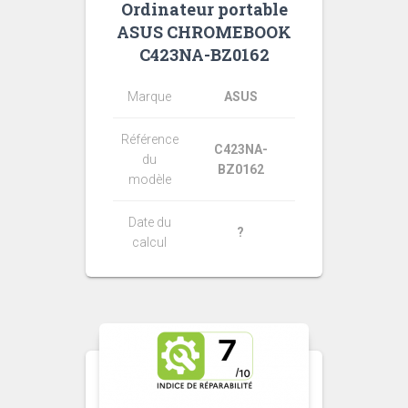
Ordinateur portable
ASUS CHROMEBOOK
C423NA-BZ0162
Marque
ASUS
Référence
C423NA-
du
BZ0162
modèle
Date du
?
calcul