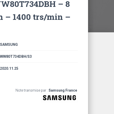
WW80T734DBH – 8
n – 1400 trs/min –
SAMSUNG
WW80T734DBH/S3
2020.11.25
Note transmise par :
Samsung France