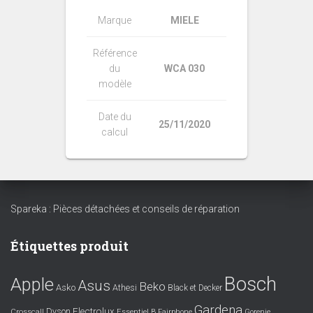
Marque
MIELE
Référence
du
WCA 030
modèle
Date du
25/11/2020
calcul
Spareka : Pièces détachées et conseils de réparation
Étiquettes produit
Bosch
Apple
Asus
Beko
Asko
Athesi
Black et Decker
Gardena
Electrolux
Dyson
Crosscall
Essentiel B
Fairphone
Gorenje