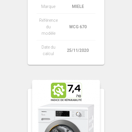
Marque
MIELE
Référence
du
WCG 670
modèle
Date du
25/11/2020
calcul