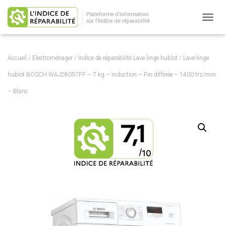
OUVRI
Accueil
/
Electroménager
/
Indice de réparabilité Lave linge hublot
/ Lave-linge
hublot BOSCH WAJ28057FF – 7 kg – Induction – Fin différée – 1400 trs/min
– Blanc