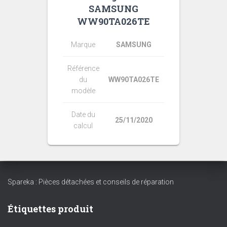
SAMSUNG
WW90TA026TE
Marque
SAMSUNG
Référence
du
WW90TA026TE
modèle
Date du
25/11/2020
calcul
Spareka : Pièces détachées et conseils de réparation
Étiquettes produit