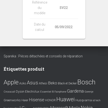
Référence
du
SV22
modèle
Date du
05/09/2022
calcul
Spareka : Pièces détachées et conseils de réparation
Étiquettes produit
Bosch
Apple
Asus
Beko
Asko
Athesi
Black et Decker
Gardena
Electrolux
Dyson
Crosscall
Essentiel B
Fairphone
Gorenje
Huawei
Hisense
Greenworks
Husqvarna
Haier
HONOR
id tech
Nokia
LG
Miele
Microsoft