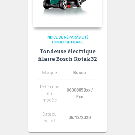
INDICE DE RÉPARABILITÉ
TONDEUSE FILAIRE
Tondeuse électrique
filaire Bosch Rotak32
Marque
Bosch
Référence
0600885Bxx /
du
Exx
modèle
Date du
08/12/2020
calcul