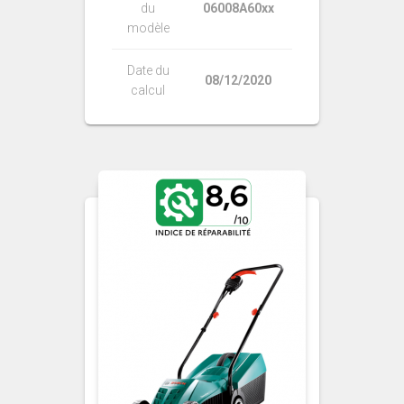
du
06008A60xx
modèle
Date du
08/12/2020
calcul