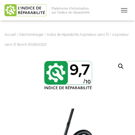
OUVRI
Accueil
/
Electroménager
/
Indice de réparabilité Aspirateur sans fil
/ Aspirateur
sans fil Bosch BGB6X300