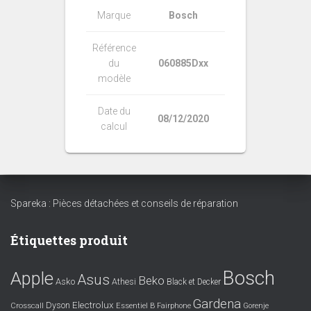
Marque
Bosch
Référence
du
060885Dxx
modèle
Date du
08/12/2020
calcul
Spareka : Pièces détachées et conseils de réparation
Étiquettes produit
Bosch
Apple
Asus
Beko
Asko
Athesi
Black et Decker
Gardena
Electrolux
Dyson
Crosscall
Essentiel B
Fairphone
Gorenje