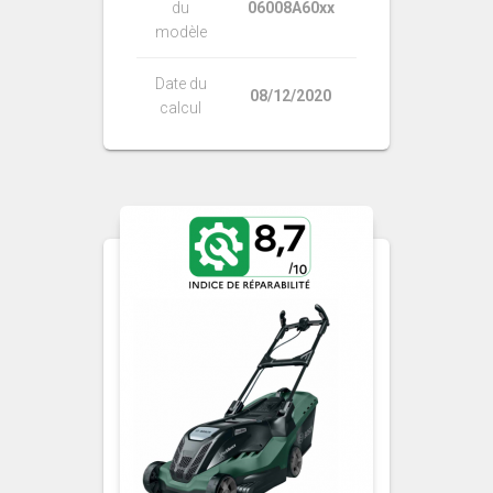
du
06008A60xx
modèle
Date du
08/12/2020
calcul