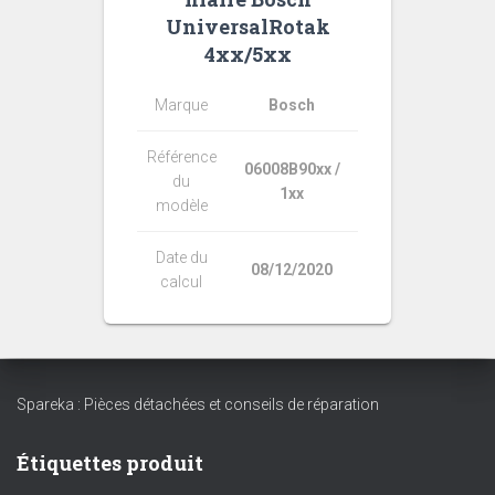
UniversalRotak
4xx/5xx
Marque
Bosch
Référence
06008B90xx /
du
1xx
modèle
Date du
08/12/2020
calcul
Spareka : Pièces détachées et conseils de réparation
Étiquettes produit