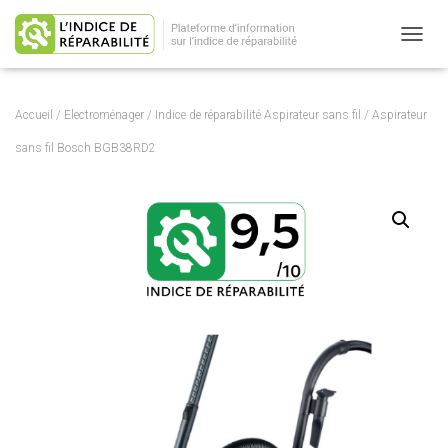
OUVRI
Accueil
/
Electroménager
/
Indice de réparabilité Aspirateur sans fil
/ Aspirateur
sans fil Bosch BGB38RD2