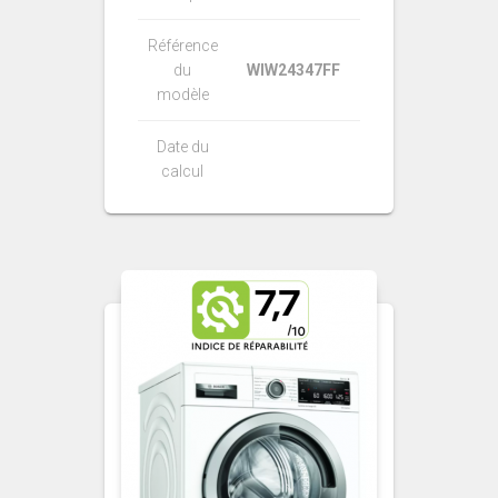
Référence
du
WIW24347FF
modèle
Date du
calcul