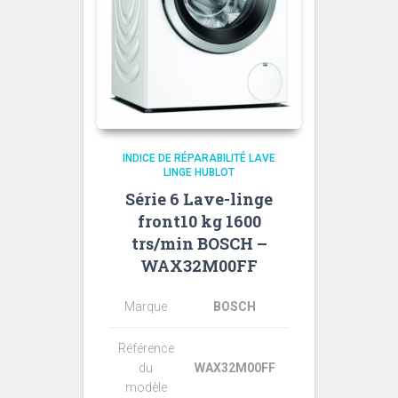
INDICE DE RÉPARABILITÉ LAVE
LINGE HUBLOT
Série 6 Lave-linge
front10 kg 1600
trs/min BOSCH –
WAX32M00FF
Marque
BOSCH
Référence
du
WAX32M00FF
modèle