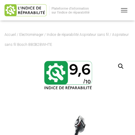
OUVRI
Accueil
/
Electroménager
/
Indice de réparabilité Aspirateur sans fil
/ Aspirateur
sans fil Bosch BBS82BWHTE