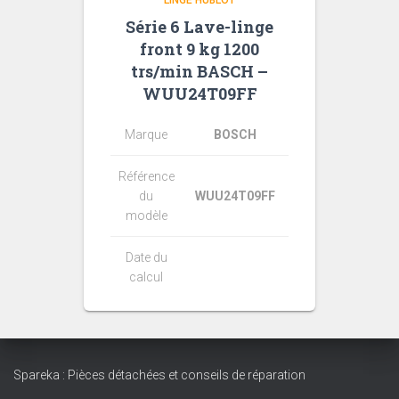
Série 6 Lave-linge
front 9 kg 1200
trs/min BASCH –
WUU24T09FF
Marque
BOSCH
Référence
du
WUU24T09FF
modèle
Date du
calcul
Spareka : Pièces détachées et conseils de réparation