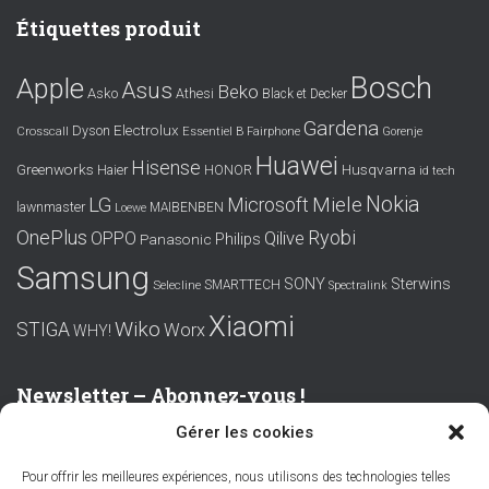
Étiquettes produit
Bosch
Apple
Asus
Beko
Asko
Athesi
Black et Decker
Gardena
Electrolux
Dyson
Crosscall
Essentiel B
Fairphone
Gorenje
Huawei
Hisense
Greenworks
Husqvarna
Haier
HONOR
id tech
Nokia
LG
Miele
Microsoft
lawnmaster
MAIBENBEN
Loewe
OnePlus
Ryobi
OPPO
Qilive
Philips
Panasonic
Samsung
SONY
Sterwins
SMARTTECH
Selecline
Spectralink
Xiaomi
Wiko
STIGA
Worx
WHY!
Newsletter – Abonnez-vous !
Gérer les cookies
Prénom ou nom complet
Pour offrir les meilleures expériences, nous utilisons des technologies telles