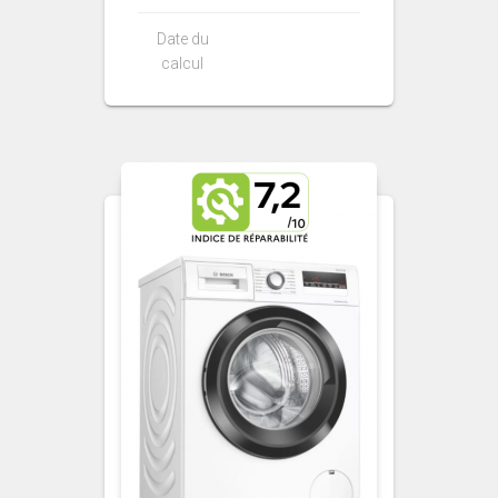
Date du
calcul