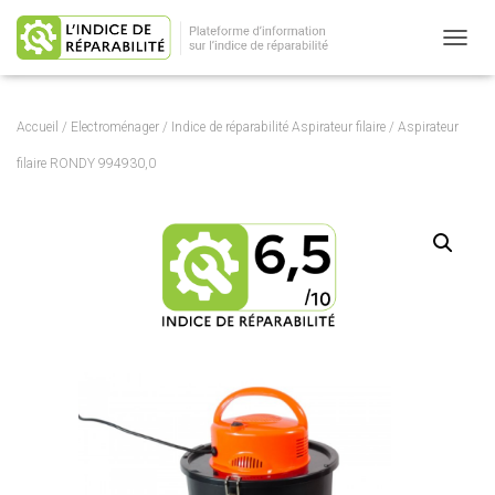
OUVRI
Accueil
/
Electroménager
/
Indice de réparabilité Aspirateur filaire
/ Aspirateur
filaire RONDY 994930,0