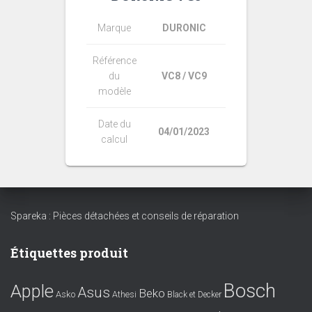
Marque
DURONIC
Référence
du
VC8 / VC9
modèle
Date du
04/01/2023
calcul
Spareka : Pièces détachées et conseils de réparation
Étiquettes produit
Bosch
Apple
Asus
Beko
Asko
Athesi
Black et Decker