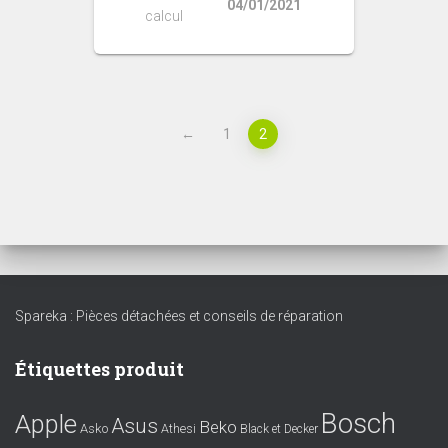
04/01/2021
calcul
←
1
2
Spareka : Pièces détachées et conseils de réparation
Étiquettes produit
Bosch
Apple
Asus
Beko
Asko
Athesi
Black et Decker