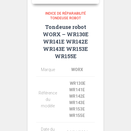
INDICE DE RÉPARABILITÉ
TONDEUSE ROBOT
Tondeuse robot
WORX – WR130E
WR141E WR142E
WR143E WR153E
WR155E
Marque
WORX
WR130E
WR141E
Référence
WR142E
du
WR143E
modèle
WR153E
WR155E
Date du