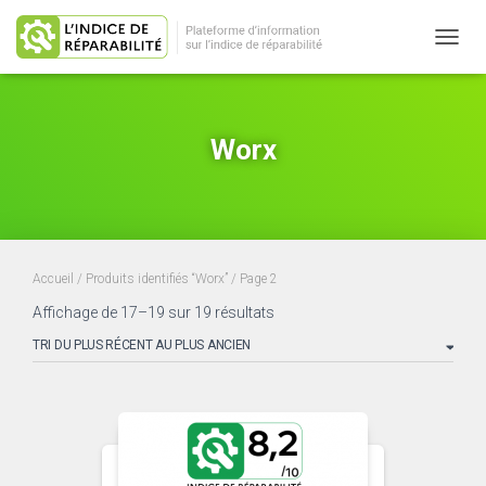
OUVRI
Worx
Accueil
/
Produits identifiés “Worx”
/ Page 2
Trié
Affichage de 17–19 sur 19 résultats
du
plus
récent
au
plus
ancien