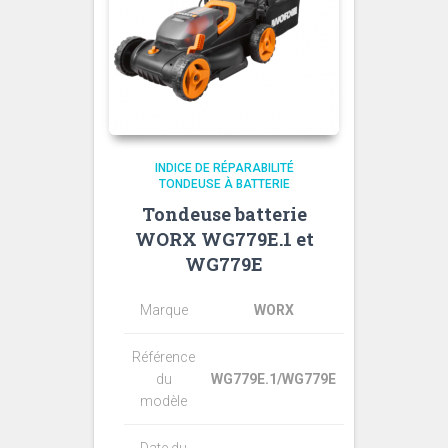
INDICE DE RÉPARABILITÉ
TONDEUSE À BATTERIE
Tondeuse batterie
WORX WG779E.1 et
WG779E
Marque
WORX
Référence
du
WG779E.1/WG779E
modèle