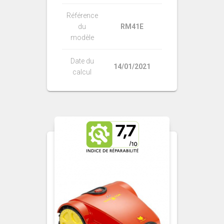
Référence
du
RM41E
modèle
Date du
14/01/2021
calcul