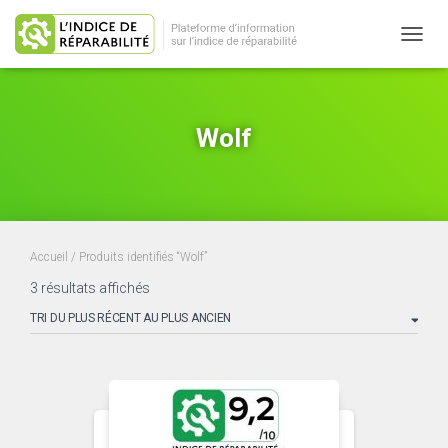
OUVRI
Wolf
Accueil
/ Produits identifiés “Wolf”
Trié
3 résultats affichés
du
plus
récent
au
plus
ancien