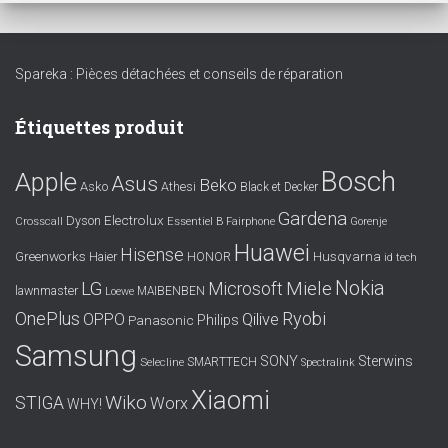
Spareka : Pièces détachées et conseils de réparation
Étiquettes produit
Bosch
Apple
Asus
Beko
Asko
Athesi
Black et Decker
Gardena
Electrolux
Dyson
Crosscall
Essentiel B
Fairphone
Gorenje
Huawei
Hisense
Greenworks
Husqvarna
Haier
HONOR
id tech
Nokia
LG
Miele
Microsoft
lawnmaster
MAIBENBEN
Loewe
OnePlus
Ryobi
OPPO
Qilive
Philips
Panasonic
Samsung
SONY
Sterwins
SMARTTECH
Selecline
Spectralink
Xiaomi
Wiko
STIGA
Worx
WHY!