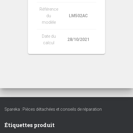
Référence
du
LM502AC
modèle
Date du
28/10/2021
calcul
Spareka : Pièces détachées et conseils de réparation
Étiquettes produit