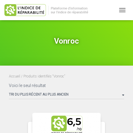
OUVRI
Vonroc
Accueil
/ Produits identifiés “Vonroc”
Voici le seul résultat