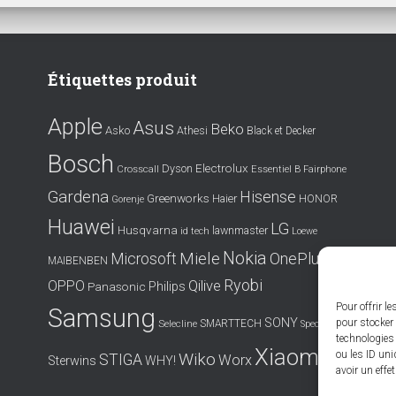
Étiquettes produit
Apple
Asus
Beko
Asko
Athesi
Black et Decker
Bosch
Electrolux
Dyson
Crosscall
Essentiel B
Fairphone
Gardena
Hisense
Greenworks
Haier
HONOR
Gorenje
Huawei
LG
Husqvarna
lawnmaster
id tech
Loewe
Nokia
Miele
OnePlus
Microsoft
MAIBENBEN
Ryobi
OPPO
Qilive
Philips
Panasonic
Pour offrir l
Samsung
SONY
pour stocker 
SMARTTECH
Selecline
Spectralink
technologies
Xiaomi
ou les ID uni
Wiko
STIGA
Worx
Sterwins
WHY!
avoir un effe