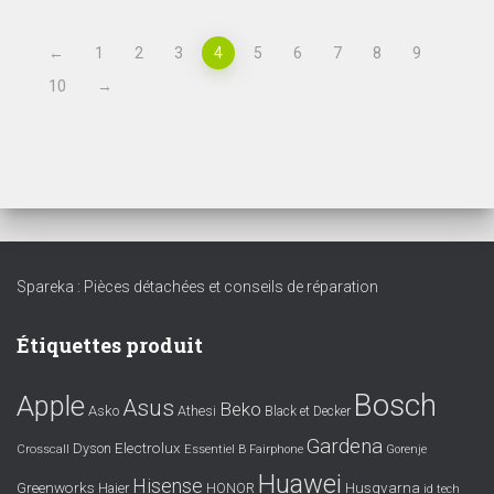
←
1
2
3
4
5
6
7
8
9
10
→
Spareka : Pièces détachées et conseils de réparation
Étiquettes produit
Bosch
Apple
Asus
Beko
Asko
Athesi
Black et Decker
Gardena
Electrolux
Dyson
Crosscall
Essentiel B
Fairphone
Gorenje
Huawei
Hisense
Greenworks
Husqvarna
Haier
HONOR
id tech