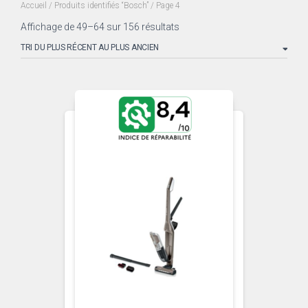
Accueil
/
Produits identifiés “Bosch”
/ Page 4
Trié
Affichage de 49–64 sur 156 résultats
du
plus
récent
au
plus
ancien