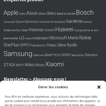
Bosch
Apple
Asus
Beko
Asko
Athesi
Black et Decker
Gardena
Electrolux
Dyson
Crosscall
Essentiel B
Fairphone
Gorenje
Huawei
Hisense
Greenworks
Husqvarna
Haier
HONOR
id tech
Nokia
LG
Miele
Microsoft
lawnmaster
MAIBENBEN
Loewe
OnePlus
Ryobi
OPPO
Qilive
Philips
Panasonic
Samsung
SONY
Sterwins
SMARTTECH
Selecline
Spectralink
Xiaomi
Wiko
STIGA
Worx
WHY!
Newsletter – Abonnez-vous !
Gérer les cookies
Prénom ou nom complet
Pour offrir les meilleures expériences, nous utilisons des technologies telles
que les cookies pour stocker et/ou accéder aux informations des appareils. Le
Email
fait de consentir à ces technologies nous permettra de traiter des données