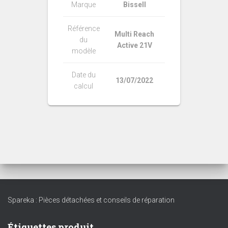
Marque
Bissell
Référence
Multi Reach
du
Active 21V
modèle
Date du
13/07/2022
calcul
Spareka : Pièces détachées et conseils de réparation
Étiquettes produit