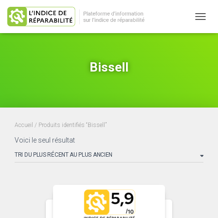
OUVRI
Bissell
Accueil
/ Produits identifiés “Bissell”
Voici le seul résultat