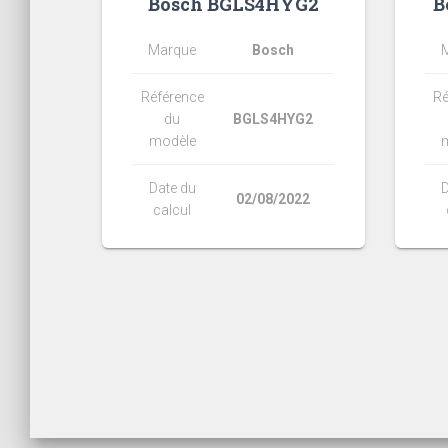
Bosch BGLS4HYG2
B
Marque
Bosch
Référence
Ré
du
BGLS4HYG2
modèle
Date du
D
02/08/2022
calcul