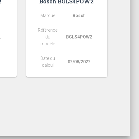
2
Bosch BGLS4POW2
Marque
Bosch
Référence
2
du
BGLS4POW2
modèle
Date du
02/08/2022
calcul