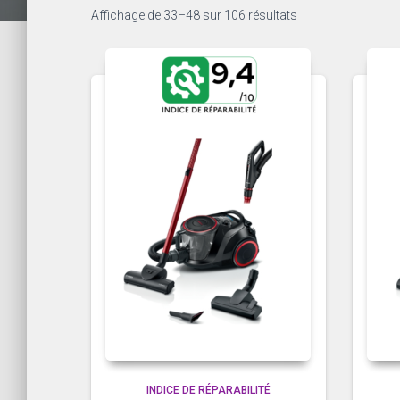
Trié
Affichage de 33–48 sur 106 résultats
du
plus
récent
au
plus
ancien
INDICE DE RÉPARABILITÉ