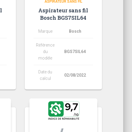
ASPIRATEUR SANS FIL
l
Aspirateur sans fil
Bosch BGS7SIL64
Marque
Bosch
Référence
du
BGS7SIL64
modèle
Date du
02/08/2022
calcul