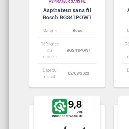
ASPIRATEUR SANS FIL
Aspirateur sans fil
Bosch BGS41POW1
Marque
Bosch
Référence
Ré
du
BGS41POW1
modèle
Date du
D
02/08/2022
calcul