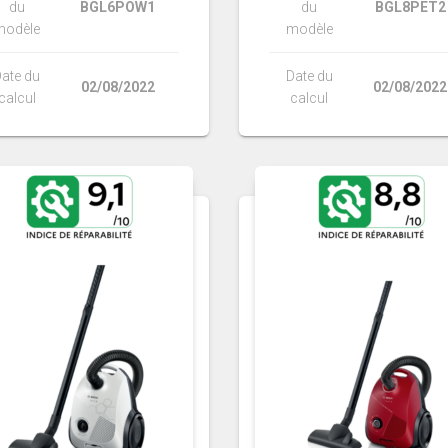
du
BGL6POW1
du
BGL8PET2
modèle
modèle
ate du
Date du
02/08/2022
02/08/2022
calcul
calcul