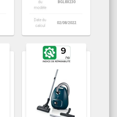
du
BGL8X230
modèle
Date du
02/08/2022
calcul