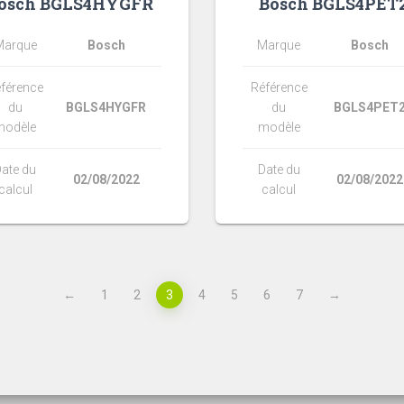
osch BGLS4HYGFR
Bosch BGLS4PET
Marque
Bosch
Marque
Bosch
férence
Référence
du
BGLS4HYGFR
du
BGLS4PET
modèle
modèle
ate du
Date du
02/08/2022
02/08/2022
calcul
calcul
←
1
2
3
4
5
6
7
→