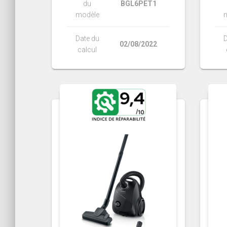
du
BGL6PET1
modèle
Date du
D
02/08/2022
calcul